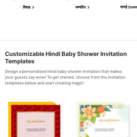
सगाई (com
विवाह
जन्मदिन
Customizable
Hindi Baby Shower Invitation
Templates
Design a personalized
hindi baby shower invitation
that makes
your guests say wow! To get started, choose from the invitation
templates below and start creating magic!
Edit this
Edit th
template
templa