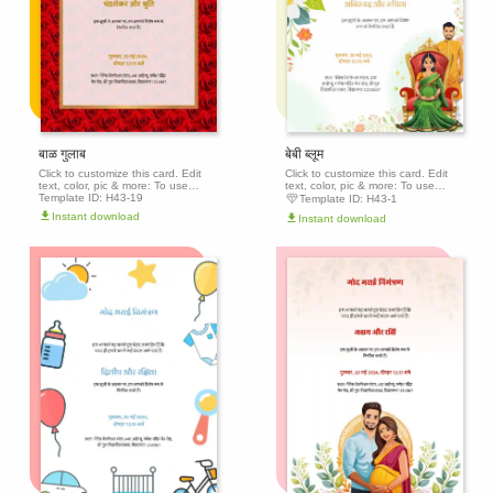
बाळ गुलाब
बेबी ब्लूम
Click to customize this card. Edit
Click to customize this card. Edit
text, color, pic & more: To use
text, color, pic & more: To use
this template, click the 'Edit this
Template ID:
H43-19
this template, click the 'Edit this
Template ID:
H43-1
template' button above to get
template' button above to get
Instant download
Instant download
started.
started.
Edit this
Edit th
template
templa