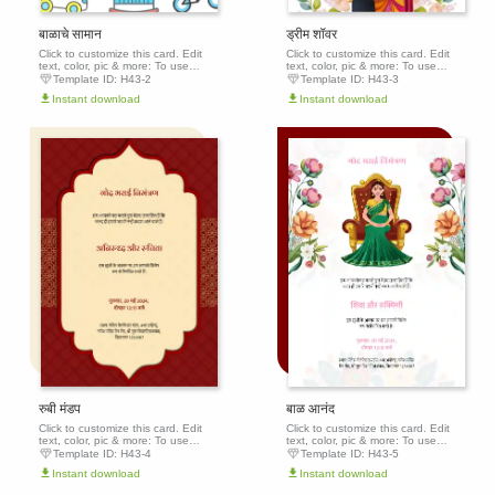
बाळाचे सामान
ड्रीम शॉवर
Click to customize this card. Edit
Click to customize this card. Edit
text, color, pic & more: To use
text, color, pic & more: To use
this template, click the 'Edit this
this template, click the 'Edit this
Template ID:
H43-2
Template ID:
H43-3
template' button above to get
template' button above to get
Instant download
Instant download
started.
started.
Edit this
Edit th
template
templa
रुबी मंडप
बाळ आनंद
Click to customize this card. Edit
Click to customize this card. Edit
text, color, pic & more: To use
text, color, pic & more: To use
this template, click the 'Edit this
this template, click the 'Edit this
Template ID:
H43-4
Template ID:
H43-5
template' button above to get
template' button above to get
Instant download
Instant download
started.
started.