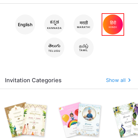
ಕನ್ನಡ
मराठी
हिंदी
English
MARATHI
HINDI
KANNADA
తెలుగు
தமிழ்
TAMIL
TELUGU
Invitation Categories
Show all