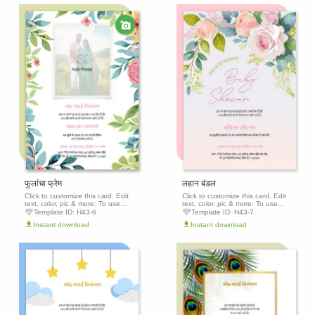
Edit this
Edit th
template
templa
फुलांचा फ्रेम
लहान बंडल
Click to customize this card. Edit
Click to customize this card. Edit
text, color, pic & more: To use
text, color, pic & more: To use
this template, click the 'Edit this
this template, click the 'Edit this
Template ID:
H43-6
Template ID:
H43-7
template' button above to get
template' button above to get
Instant download
Instant download
started.
started.
Edit this
Edit th
template
templa