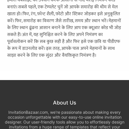
हमारी वेबसाइट का उपयोग करके आसानी से गोद भराई निमंत्रण कार्ड
बनाएं। सबसे पहले, एक टेम्पलेट चुनें जो आपके समारोह की थीम से मेल
खाता हो। फिर, रंग, फ़ॉन्ट शैली, फ़ोटो और स्टिकर जोड़कर इसे अनुकूलित
करें। फिर, समारोह का विवरण जैसे तारीख, समय और स्थान भरें। मेहमानों
के लिए स्थान ढूंढना आसान बनाने के लिए आप एक क्यूआर कोड भी जोड़
सकते हैं। अंत में, यह सुनिश्चित करने के लिए अपने निमंत्रण का
पूर्वावलोकन करें कि सब कुछ सही है और फिर इसे एक छवि या पीडीएफ
के रूप में डाउनलोड करें। इस तरह, आपके पास अपने मेहमानों के साथ
साझा करने के लिए एक सुंदर और वैयक्तिकृत निमंत्रण है।
About Us
InvitationBazaar.com, we're passionate about making every
occasion unforgettable with our easy-to-use online invitation
designer. Our user-friendly tools allow you to effortlessly design
invitations from a huge range of templates that reflect your